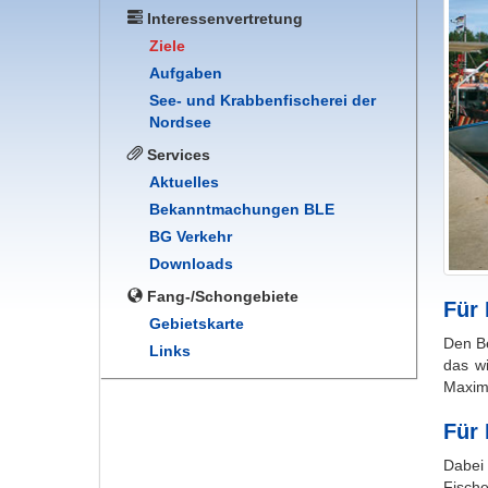
Interessenvertretung
Ziele
Aufgaben
See- und Krabbenfischerei der
Nordsee
Services
Aktuelles
Bekanntmachungen BLE
BG Verkehr
Downloads
Fang-/Schongebiete
Für 
Gebietskarte
Den Be
Links
das wi
Maxim
Für
Dabei
Fisch