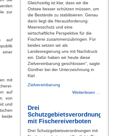
Gleichzeitig ist klar, dass wir die
werden
Ostsee besser schützen müssen, um
ie zur
die Bestände zu stabilisieren. Genau
darin liegt die Herausforderung:
Meeresschutz und eine
wirtschaftliche Perspektive für die
Fischerei zusammenzubringen. Für
n auf
beides setzen wir als
publik
Landesregierung uns mit Nachdruck
 einer
ein. Dafür haben wir heute diese
Zielvereinbarung geschlossen“, sagte
Günther bei der Unterzeichnung in
Kiel.
en mit
Zielvereinbarung
cherei-
en auf
Weiterlesen …
n, von
it und
Drei
tschen
Schutzgebietsverordnungen
 beide
mit Fischereiverboten
Drei Schutzgebietsverordnungen mit