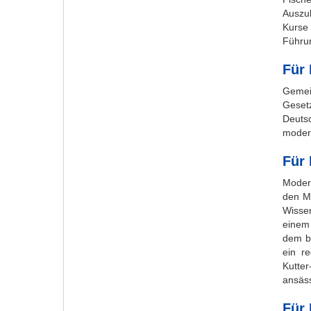
Auszu
Kurse
Führu
Für 
Geme
Geset
Deuts
modern
Für
Moder
den Me
Wisse
einem
dem b
ein r
Kutte
ansäs
Für 