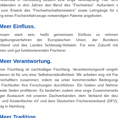
bildenden in drei Jahren den Beruf des "Fischwirtes". Außerdem 
 zum Erwerb des "Fischwirtschaftsmeisters" sowie Lehrgänge für d
ng eines Fischereifahrzeugs notwendigen Patente angeboten.
Meer Einfluss.
insam stark sein, heißt gemeinsam Einfluss zu nehme
zgebungsverfahren der Europäischen Union, der Bundesre
chland und des Landes Schleswig-Holstein. Für eine Zukunft mit
en und gut funktionierenden Fischerei.
 Meer Verantwortung.
ner Fischfang ist nachhaltiger Fischfang. Verantwortungsvoll umgeh
eren ist für uns eine Selbstverständlichkeit. Wir arbeiten eng mit Fis
nschaftlern zusammen, indem sie unter kommerziellen Bedingung
 Fischkutter ihre Forschungen durchführen. Ein Geben und Nehme
eide Seiten profitieren. Es bestehen zudem eine enge Zusammenarbe
eger Austausch mit unseren Dachverbänden, dem Verband der deu
r- und Küstenfischer eV und dem Deutschen Fischereiverband (DFV),
sig in Hamburg.
Meer Tradition.