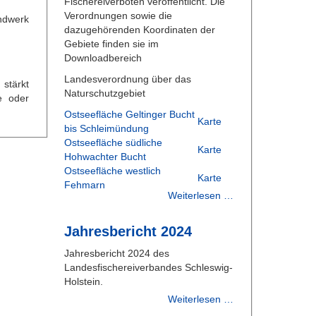
Fischereiverboten veröffentlicht. Die
Verordnungen sowie die
andwerk
dazugehörenden Koordinaten der
Gebiete finden sie im
Downloadbereich
Landesverordnung über das
 stärkt
Naturschutzgebiet
e oder
Ostseefläche Geltinger Bucht
Karte
bis Schleimündung
Ostseefläche südliche
Karte
Hohwachter Bucht
Ostseefläche westlich
Karte
Fehmarn
Weiterlesen …
Jahresbericht 2024
Jahresbericht 2024 des
Landesfischereiverbandes Schleswig-
Holstein.
Weiterlesen …