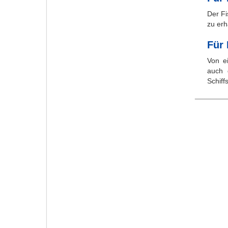
Der Fi
zu erh
Für
Von ei
auch 
Schiff